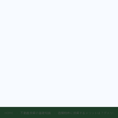
HOME
不動産投資の基礎知識
店舗物件に投資するメリットは？デメリッ
＞
＞