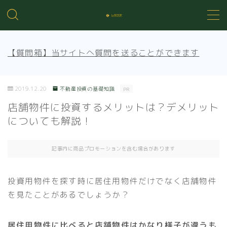
MENU
【質問箱】当サイトへ質問を送ることができます
不動産投資の基礎知識
2019.12.20
不動産投資の基礎知識
PR
不動産管理
店舗物件に投資するメリットは？デメリット
についても解説！
売買知識
記事内に商品プロモーションを含む場合があります
賃貸トラブル
投資用物件を探す時に居住用物件だけでなく店舗物件
を見たことがあるでしょうか？
居住用物件に比べると店舗物件はかなり様子が違うも