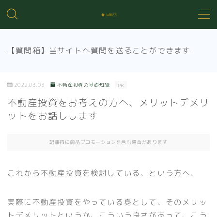
MENU
【質問箱】当サイトへ質問を送ることができます
不動産投資の基礎知識
2022.03.03
不動産投資の基礎知識
PR
不動産管理
不動産投資をお考えの方へ、メリットデメリ
ットをお話しします
売買知識
記事内に商品プロモーションを含む場合があります
賃貸トラブル
これから不動産投資を検討している、という方へ、
実際に不動産投資をやっている身として、そのメリッ
トデメリットというか、こういう良さがあって、こう