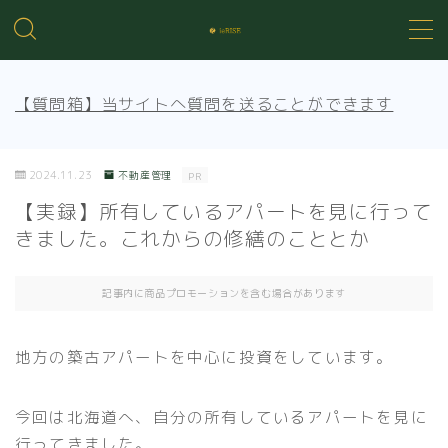
MENU
【質問箱】当サイトへ質問を送ることができます
不動産投資の基礎知識
2024.11.23
不動産管理
PR
不動産管理
【実録】所有しているアパートを見に行って
きました。これからの修繕のこととか
売買知識
記事内に商品プロモーションを含む場合があります
賃貸トラブル
地方の築古アパートを中心に投資をしています。
今回は北海道へ、自分の所有しているアパートを見に
行ってきました。