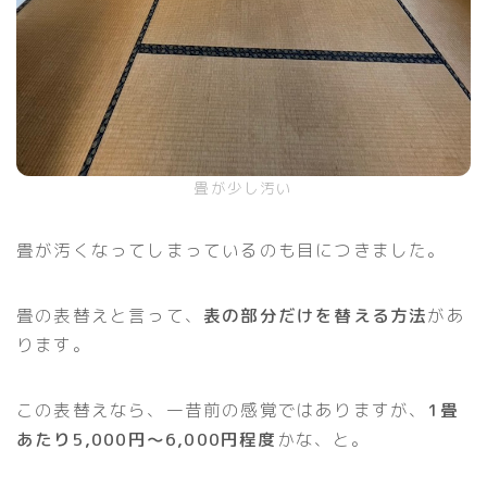
畳が少し汚い
畳が汚くなってしまっているのも目につきました。
畳の表替えと言って、
表の部分だけを替える方法
があ
ります。
この表替えなら、一昔前の感覚ではありますが、
1畳
あたり5,000円〜6,000円程度
かな、と。