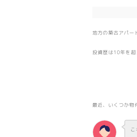
地方の築古アパー
投資歴は10年を
最近、いくつか物
こ