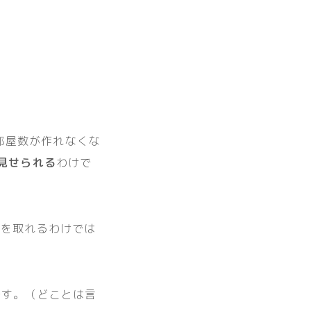
け部屋数が作れなくな
見せられる
わけで
賃を取れるわけでは
です。（どことは言