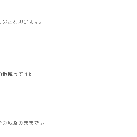
くのだと思います。
の地域って１K
その戦略のままで良