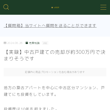
MENU
【質問箱】当サイトへ質問を送ることができます
不動産投資の基礎知識
2024.06.26
売買知識
PR
不動産管理
【実録】中古戸建ての売却が約300万円で決
まりそうです
売買知識
記事内に商品プロモーションを含む場合があります
賃貸トラブル
地方の築古アパートを中心に中古区分マンション、戸
建てにも投資をしています。
投資歴は10年を超えました。