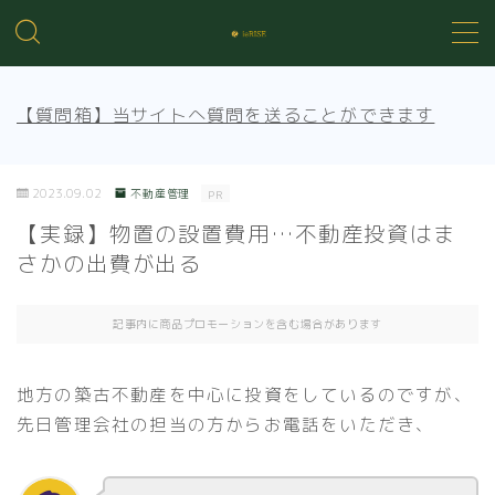
MENU
【質問箱】当サイトへ質問を送ることができます
不動産投資の基礎知識
2023.09.02
不動産管理
PR
不動産管理
【実録】物置の設置費用…不動産投資はま
さかの出費が出る
売買知識
記事内に商品プロモーションを含む場合があります
賃貸トラブル
地方の築古不動産を中心に投資をしているのですが、
先日管理会社の担当の方からお電話をいただき、