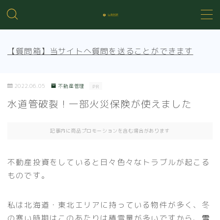
MENU
【質問箱】当サイトへ質問を送ることができます
不動産投資の基礎知識
2022.06.05
不動産管理
PR
不動産管理
水道管破裂！一部火災保険が使えました
売買知識
記事内に商品プロモーションを含む場合があります
賃貸トラブル
不動産投資をしていると日々色々なトラブルが起こる
ものです。
私は北海道・東北エリアに持っている物件が多く、冬
の寒い時期はこのあたりは積雪量が多いですから、
雪