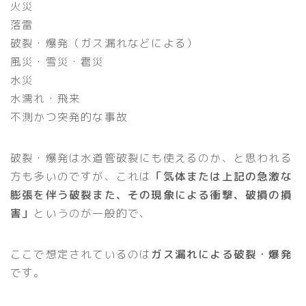
火災
落雷
破裂・爆発（ガス漏れなどによる）
風災・雪災・雹災
水災
水濡れ・飛来
不測かつ突発的な事故
破裂・爆発は水道管破裂にも使えるのか、と思われる
方も多いのですが、これは
「気体または上記の急激な
膨張を伴う破裂また、その現象による衝撃、破損の損
害」
というのが一般的で、
ここで想定されているのは
ガス漏れによる破裂・爆発
です。