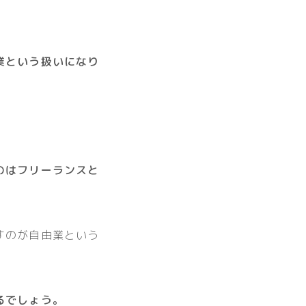
業という扱いになり
のはフリーランスと
すのが自由業という
るでしょう。