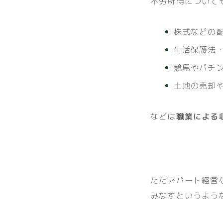
不労所得について
株式などの
生活保護法
競馬やパチ
土地の売却
などは
職業による
ただアパート経営
みなすというよう