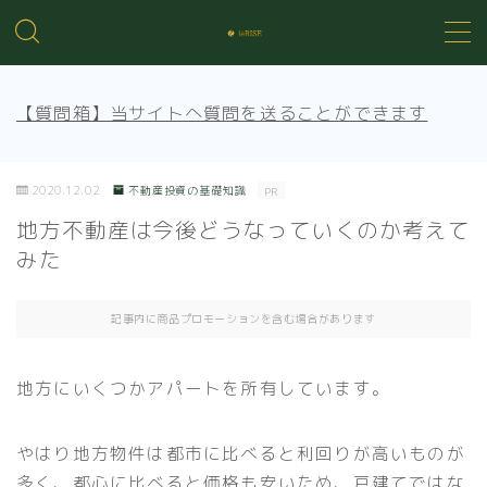
MENU
【質問箱】当サイトへ質問を送ることができます
不動産投資の基礎知識
2020.12.02
不動産投資の基礎知識
PR
不動産管理
地方不動産は今後どうなっていくのか考えて
みた
売買知識
記事内に商品プロモーションを含む場合があります
賃貸トラブル
地方にいくつかアパートを所有しています。
やはり地方物件は都市に比べると利回りが高いものが
多く、都心に比べると価格も安いため、戸建てではな