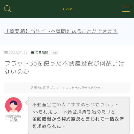
MENU
【質問箱】当サイトへ質問を送ることができます
不動産投資の基礎知識
2023.07.22
売買知識
PR
不動産管理
フラット35を使った不動産投資が何故いけ
ないのか
売買知識
記事内に商品プロモーションを含む場合があります
賃貸トラブル
不動産会社の人にすすめられてフラット
35を利用し、不動産投資を始めたけど
不動産投資を
金融機関から契約違反と言われて一括返済
する
会社員
を求められた…