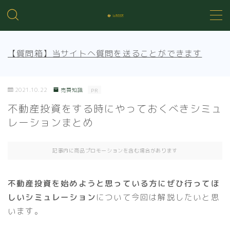
MENU
【質問箱】当サイトへ質問を送ることができます
不動産投資の基礎知識
2021.10.22
売買知識
PR
不動産管理
不動産投資をする時にやっておくべきシミュ
レーションまとめ
売買知識
記事内に商品プロモーションを含む場合があります
賃貸トラブル
不動産投資を始めようと思っている方にぜひ行ってほ
しいシミュレーション
について今回は解説したいと思
います。