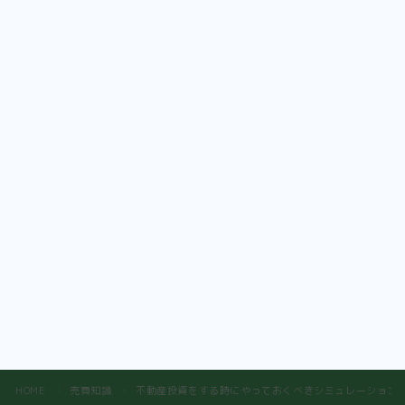
HOME
売買知識
不動産投資をする時にやっておくべきシミュレーション
＞
＞