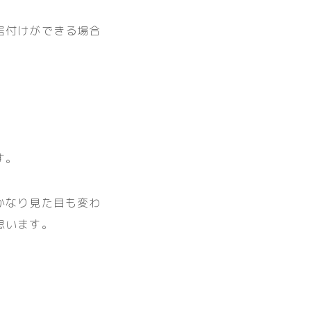
居付けができる場合
す。
かなり見た目も変わ
思います。