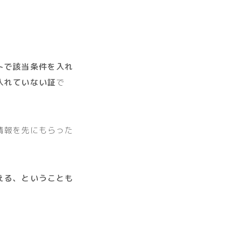
トで該当条件を入れ
入れていない証
で
情報を先にもらった
える、ということも