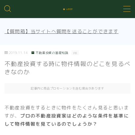
MENU
【質問箱】当サイトへ質問を送ることができます
不動産投資の基礎知識
2019.11.14
不動産投資の基礎知識
PR
不動産管理
不動産投資する時に物件情報のどこを見るべ
きなのか
売買知識
記事内に商品プロモーションを含む場合があります
賃貸トラブル
不動産投資をするときに物件をたくさん見ると思いま
すが、
プロの不動産投資家はどのような条件を基準に
して物件情報を見ているのでしょうか？