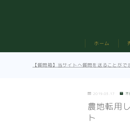
ホーム
【質問箱】当サイトへ質問を送ることがで
2019.03.17
不
農地転用
ト