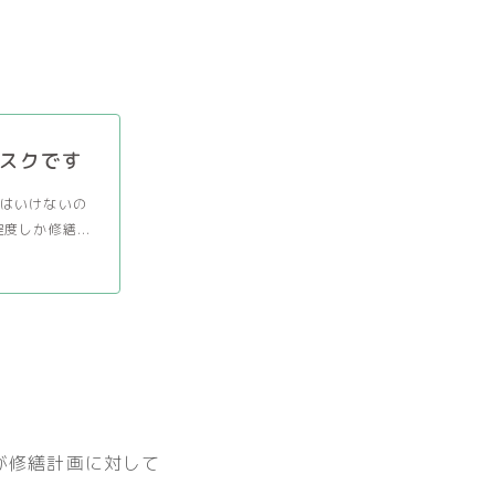
スクです
はいけないの
しか修繕...
が修繕計画に対して