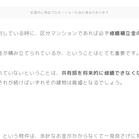
記事内に商品プロモーションを含む場合があります
討している時に、区分マンションであれば必ず
修繕積立金
金が積み立てられているか、ということはとても重要です
れていないということは、
共有部を将来的に修繕できなく
それが続けばいずれその建物は廃墟となるでしょう。
」という物件は、余計なお金がかからなくて一見良さげに