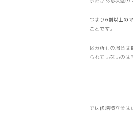
余裕がある状態のマ
つまり
6割以上の
ことです。
区分所有の場合は
られていないのは
では修繕積立金は