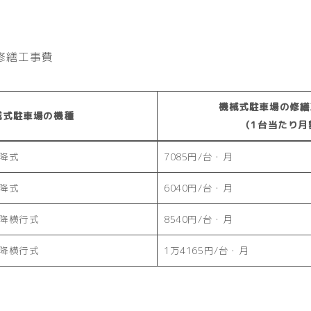
修繕工事費
機械式駐車場の修繕
械式駐車場の機種
（1台当たり月
昇降式
7085円/台・月
昇降式
6040円/台・月
昇降横行式
8540円/台・月
昇降横行式
1万4165円/台・月