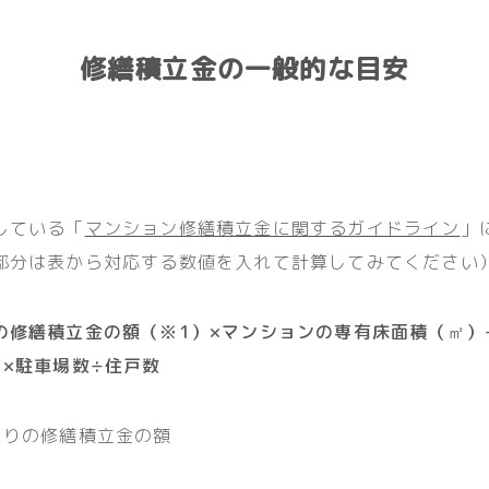
修繕積立金の一般的な目安
している「
マンション修繕積立金に関するガイドライン
」
部分は表から対応する数値を入れて計算してみてください
の修繕積立金の額（※1）×マンションの専有床面積（㎡）
）×駐車場数÷住戸数
たりの修繕積立金の額