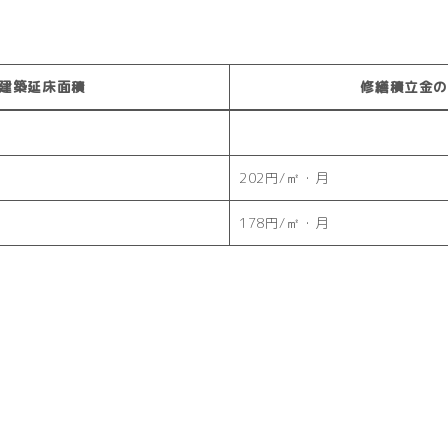
建築延床面積
修繕積立金の
202円/㎡・月
178円/㎡・月