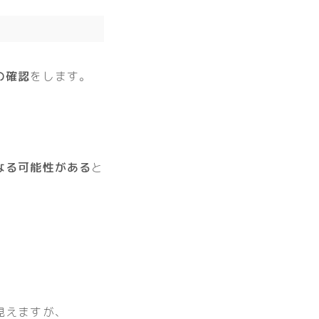
の確認
をします。
。
なる可能性がある
と
見えますが、