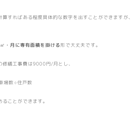
計算すればある程度具体的な数字を出すことができますが
円/㎡・月に専有面積を掛ける
形で大丈夫です。
修繕工事費は9000円/月とし、
駐車場数÷住戸数
めることができます。