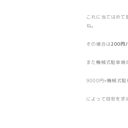
これに当てはめて
ね。
その場合は
200
また機械式駐車場の
9000円×機械式
によって目安を求