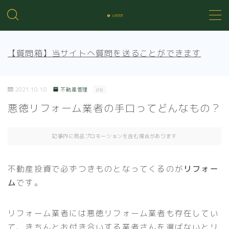
MENU
【質問箱】当サイトへ質問を送ることができます
不動産投資の基礎知識
2021.10.18
不動産管理
PR
不動産管理
悪徳リフォーム業者の手口ってどんなもの？
売買知識
記事内に商品プロモーションを含む場合があります
賃貸トラブル
不動産投資で必ずつきものとなってくるのが
リフォー
ム
です。
リフォーム業者には悪徳リフォーム業者も存在してい
て、きちんとお付き合いする業者さんを選ばないとリ