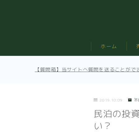
ホーム
【質問箱】当サイトへ質問を送ることがで
2019.10.09
不
民泊の投
い？