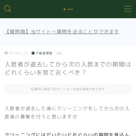
MENU
【質問箱】当サイトへ質問を送ることができます
不動産投資の基礎知識
2019.02.15
不動産管理
PR
不動産管理
入居者が退去してから次の入居までの期間は
どれくらいを見ておくべき？
売買知識
記事内に商品プロモーションを含む場合があります
賃貸トラブル
入居者が退去した後にクリーニングをしてから次の入
居者の募集を行うと思いますが
クリーニングにはだいたいどれぐらいの期間を見込ん