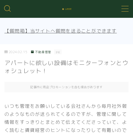
MENU
【質問箱】当サイトへ質問を送ることができます
不動産投資の基礎知識
2024.02.15
不動産管理
PR
不動産管理
アパートに欲しい設備はモニターフォンとウ
ォシュレット！
売買知識
記事内に商品プロモーションを含む場合があります
賃貸トラブル
いつも管理をお願いしている会社さんから毎月社外報
のようなものが送られてくるのですが、管理に関して
情報をすっきりとまとめて伝えてくださっていて、よ
く読むと賃貸経営のヒントになったりして有難いので