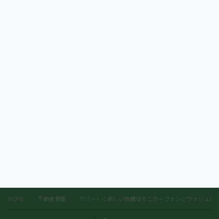
HOME
不動産管理
アパートに欲しい設備はモニターフォンとウォシュレ
＞
＞